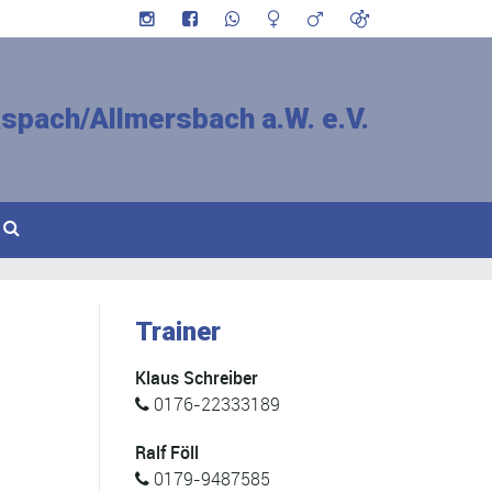
spach/Allmersbach a.W. e.V.
Trainer
Klaus Schreiber
0176-22333189
Ralf Föll
0179-9487585