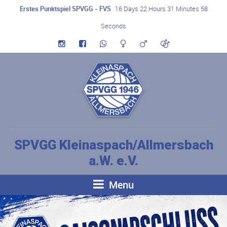
Erstes Punktspiel SPVGG - FVS
16 Days 22 Hours 31 Minutes 57
Seconds
SPVGG Kleinaspach/Allmersbach
a.W. e.V.
Menu