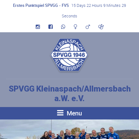
Erstes Punktspiel SPVGG - FVS
15 Days 22 Hours 9 Minutes 29
Seconds
SPVGG Kleinaspach/Allmersbach
a.W. e.V.
Menu