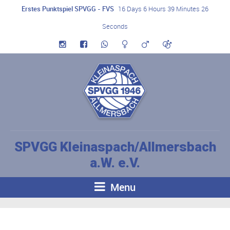
Erstes Punktspiel SPVGG - FVS
16 Days 6 Hours 39 Minutes 26
Seconds
SPVGG Kleinaspach/Allmersbach
a.W. e.V.
Menu