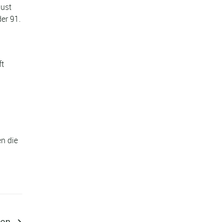
hust
der 91.
ft
n die
 ...
nen