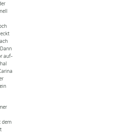
der
nell
Doch
weckt
nach
. Dann
r auf-
chal
Carina
er
ein
mmer
it dem
t