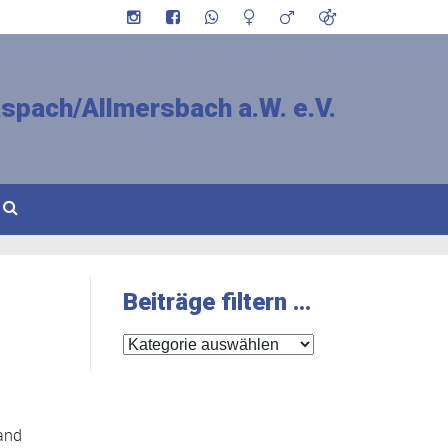
spach/Allmersbach a.W. e.V.
Beiträge filtern …
Beiträge
filtern
…
tand