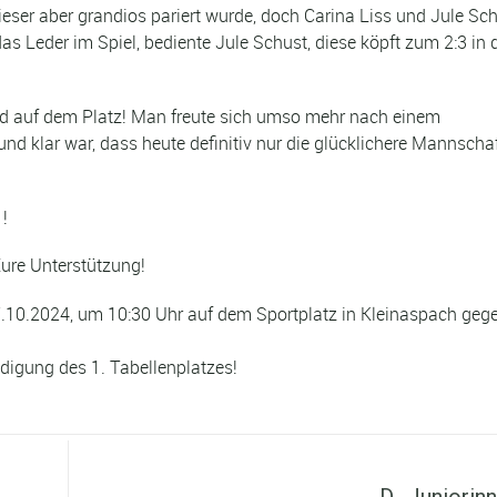
eser aber grandios pariert wurde, doch Carina Liss und Jule Sc
das Leder im Spiel, bediente Jule Schust, diese köpft zum 2:3 in 
nd auf dem Platz! Man freute sich umso mehr nach einem
d klar war, dass heute definitiv nur die glücklichere Mannscha
1!
Eure Unterstützung!
10.2024, um 10:30 Uhr auf dem Sportplatz in Kleinaspach gege
digung des 1. Tabellenplatzes!
Nächster Beitrag
D -Juniorin