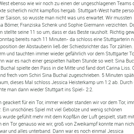
-West ebenso wie wir noch zu einen der ungeschlagenen Teams 
te sicherlich nicht kampflos hergab. Stuttgart-West hatte perso
zter Saison, so wusste man nicht was uns erwartet. Wir mussten
isa Börner, Franziska Schenk und Sophie Giermann verzichten. 
 stellte seine 11 so um, dass er das Beste rausholt. Richtig ge
nntag bereits nach 11 Minuten- da schloss eine Stuttgarterin 
sposition der Abstauberin ließ der Schiedsrichter das Tor zählen
rm und tauchten immer wieder gefährlich vor dem Stuttgarter To
nn war es nach einer gespielten halben Stunde so weit: Sina Bu
Buchal spielte den Pass in die Mitte und fand dort Carina Liss. 
and frech vom Schiri Sina Buchal zugeschrieben. 5 Minuten spät
aum, dieses Mal schloss Jessica Heisterkamp um 1:2 ab. Durch 
hte man dann wieder Stuttgart ins Spiel- 2:2.
geackert für ein Tor, immer wieder standen wir vor dem Tor, i
r. Ein unschönes Spiel mit viel Gebolze und wenig schönen
wurde gefühlt mehr mit dem Kopf&in der Luft gespielt, statt m
 ein Tor genauso wie wir, groß von Zweikampf konnte man nich
h war und alles unterband. Dann war es noch einmal Jessica