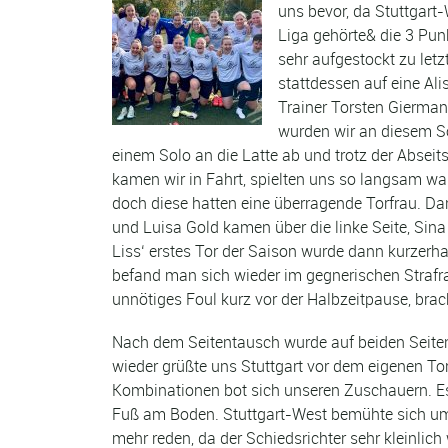
uns bevor, da Stuttgart
Liga gehörte& die 3 Punk
sehr aufgestockt zu let
stattdessen auf eine Al
Trainer Torsten Giermann
wurden wir an diesem So
einem Solo an die Latte ab und trotz der Abseit
kamen wir in Fahrt, spielten uns so langsam wa
doch diese hatten eine überragende Torfrau. Da
und Luisa Gold kamen über die linke Seite, Sina 
Liss‘ erstes Tor der Saison wurde dann kurzerh
befand man sich wieder im gegnerischen Strafr
unnötiges Foul kurz vor der Halbzeitpause, brac
Nach dem Seitentausch wurde auf beiden Seiten 
wieder grüßte uns Stuttgart vor dem eigenen To
Kombinationen bot sich unseren Zuschauern. Es 
Fuß am Boden. Stuttgart-West bemühte sich um
mehr reden, da der Schiedsrichter sehr kleinlic