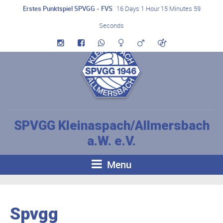
Erstes Punktspiel SPVGG - FVS
16 Days 1 Hour 15 Minutes 59
Seconds
SPVGG Kleinaspach/Allmersbach
a.W. e.V.
Menu
Spvgg