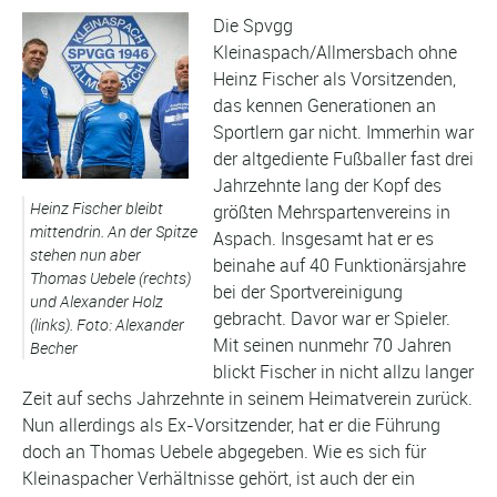
Die Spvgg
Kleinaspach/Allmersbach ohne
Heinz Fischer als Vorsitzenden,
das kennen Generationen an
Sportlern gar nicht. Immerhin war
der altgediente Fußballer fast drei
Jahrzehnte lang der Kopf des
Heinz Fischer bleibt
größten Mehrspartenvereins in
mittendrin. An der Spitze
Aspach. Insgesamt hat er es
stehen nun aber
beinahe auf 40 Funktionärsjahre
Thomas Uebele (rechts)
bei der Sportvereinigung
und Alexander Holz
gebracht. Davor war er Spieler.
(links). Foto: Alexander
Mit seinen nunmehr 70 Jahren
Becher
blickt Fischer in nicht allzu langer
Zeit auf sechs Jahrzehnte in seinem Heimatverein zurück.
Nun allerdings als Ex-Vorsitzender, hat er die Führung
doch an Thomas Uebele abgegeben. Wie es sich für
Kleinaspacher Verhältnisse gehört, ist auch der ein