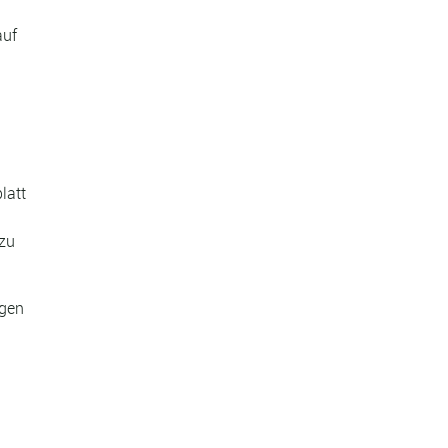
auf
latt
 zu
igen