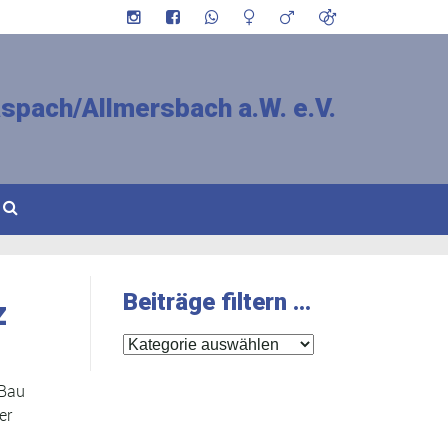
spach/Allmersbach a.W. e.V.
Beiträge filtern …
z
Beiträge
filtern
 Bau
…
er